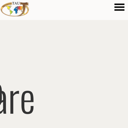
o
are