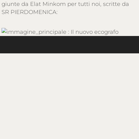
giunte da Elat Minkom per tutti noi, scritte da
SR PIERDOMENICA:
Home
/
Onlus
/
Banco Alimentare
/
Missioni
/
Contatti
/
missionetau@fmsc.it
06 90 28 63 29
IBAN:
IT82M0306909606100000112152
© 2026 Sito Base